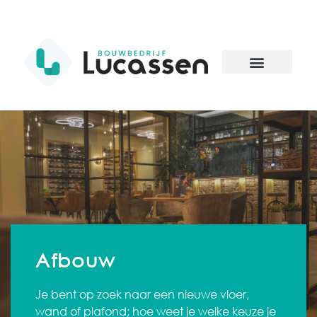
Afbouw
Je bent op zoek naar een nieuwe vloer,
wand of plafond; hoe weet je welke keuze je